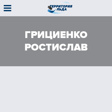
Афиша
Секции
Тренеры
ГРИЦИЕНКО
Тарифы
Расписание
Контакты
РОСТИСЛАВ
Соревнования
Кубок содружества
Кубок Территории льда
В движении
г. Амурск, пр-т Мира 38В
+7 (924) 400 44 01