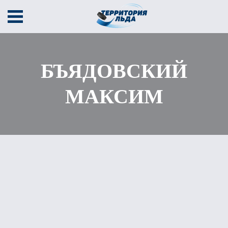
Афиша
Секции
Тренеры
БЪЯДОВСКИЙ
Тарифы
Расписание
Контакты
МАКСИМ
Соревнования
Кубок содружества
Кубок Территории льда
В движении
г. Амурск, пр-т Мира 38В
+7 (924) 400 44 01