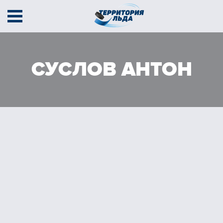
Афиша
Секции
Тренеры
СУСЛОВ АНТОН
Тарифы
Расписание
Контакты
Соревнования
Кубок содружества
Кубок Территории льда
В движении
г. Амурск, пр-т Мира 38В
+7 (924) 400 44 01