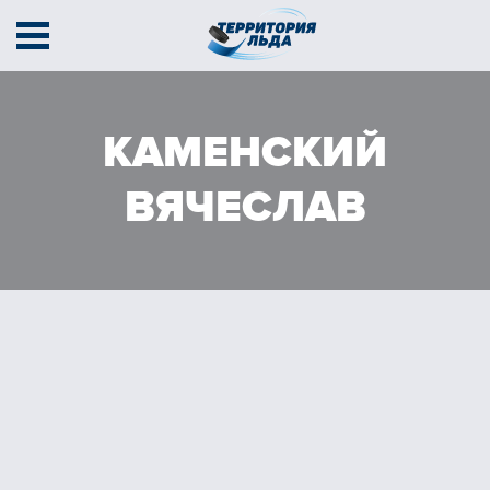
Афиша
Секции
Тренеры
КАМЕНСКИЙ
Тарифы
Расписание
Контакты
ВЯЧЕСЛАВ
Соревнования
Кубок содружества
Кубок Территории льда
В движении
г. Амурск, пр-т Мира 38В
+7 (924) 400 44 01