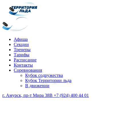
Афиша
Секции
Тренеры
Тарифы
Расписание
Контакты
Соревнования
Кубок содружества
Кубок Территории льда
В движении
г. Амурск, пр-т Мира 38В
+7 (924) 400 44 01