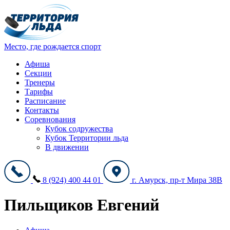
Место, где рождается спорт
Афиша
Секции
Тренеры
Тарифы
Расписание
Контакты
Соревнования
Кубок содружества
Кубок Территории льда
В движении
8 (924) 400 44 01
г. Амурск, пр-т Мира 38В
Пильщиков Евгений