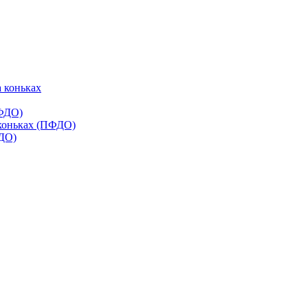
 коньках
ПФДО)
 коньках (ПФДО)
ФДО)