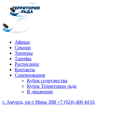
Афиша
Секции
Тренеры
Тарифы
Расписание
Контакты
Соревнования
Кубок содружества
Кубок Территории льда
В движении
г. Амурск, пр-т Мира 38В
+7 (924) 400 44 01